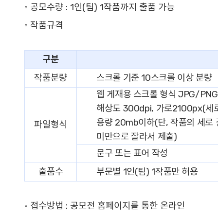
◦ 공모수량 :
1인(팀) 1작품까지 출품 가능
◦ 작품규격
구분
작품분량
스크롤 기준 10스크롤 이상 분량
웹 게재용 스크롤 형식 JPG/PNG
해상도 300dpi, 가로2100px(
용량 20mb이하(단, 작품의 세로 길
파일형식
미만으로 잘라서 제출)
문구 또는 표어 작성
출품수
부문별 1인(팀) 1작품만 허용
◦ 접수방법 :
공모전 홈페이지를 통한 온라인