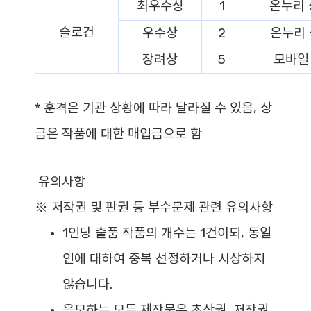
최우수상
1
온누리 
슬로건
우수상
2
온누리 
장려상
5
모바일
*
훈격은 기관 상황에 따라 달라질 수 있음, 상
금은 작품에 대한 매입금으로 함
유의사항
※
저작권 및 판권 등 부수문제 관련 유의사항
1인당 출품 작품의 개수는 1건이되, 동일
인에 대하여 중복 선정하거나 시상하지
않습니다.
응모하는 모든 제작물은 초상권, 저작권,